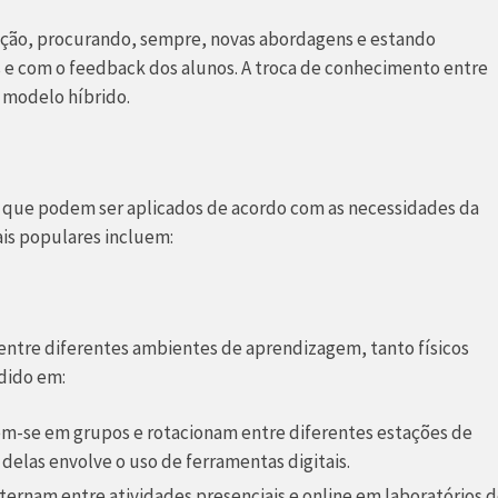
vação, procurando, sempre, novas abordagens e estando
s e com o feedback dos alunos. A troca de conhecimento entre
 modelo híbrido.
o que podem ser aplicados de acordo com as necessidades da
ais populares incluem:
entre diferentes ambientes de aprendizagem, tanto físicos
idido em:
dem-se em grupos e rotacionam entre diferentes estações de
las envolve o uso de ferramentas digitais.
lternam entre atividades presenciais e online em laboratórios 