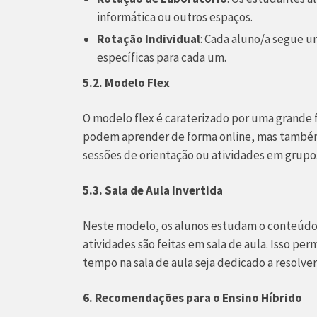
informática ou outros espaços.
Rotação Individual
: Cada aluno/a segue 
específicas para cada um.
5.2. Modelo Flex
O modelo flex é caraterizado por uma grande 
podem aprender de forma online, mas também 
sessões de orientação ou atividades em grupo
5.3. Sala de Aula Invertida
Neste modelo, os alunos estudam o conteúdo em
atividades são feitas em sala de aula. Isso p
tempo na sala de aula seja dedicado a resolver
6. Recomendações para o Ensino Híbrido