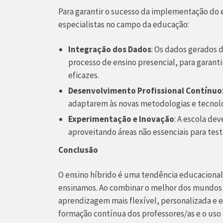
Para garantir o sucesso da implementação do
especialistas no campo da educação:
Integração dos Dados
: Os dados gerados 
processo de ensino presencial, para garant
eficazes.
Desenvolvimento Profissional Contínuo
adaptarem às novas metodologias e tecnolog
Experimentação e Inovação
: A escola de
aproveitando áreas não essenciais para test
Conclusão
O ensino híbrido é uma tendência educaciona
ensinamos. Ao combinar o melhor dos mundos o
aprendizagem mais flexível, personalizada e 
formação contínua dos professores/as e o uso