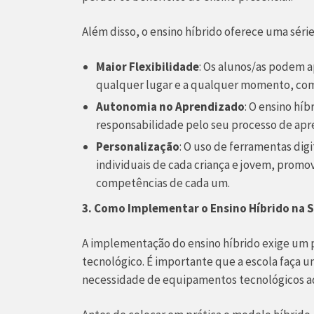
Além disso, o ensino híbrido oferece uma séri
Maior Flexibilidade
: Os alunos/as podem 
qualquer lugar e a qualquer momento, com
Autonomia no Aprendizado
: O ensino hí
responsabilidade pelo seu processo de ap
Personalização
: O uso de ferramentas dig
individuais de cada criança e jovem, prom
competências de cada um.
3. Como Implementar o Ensino Híbrido na S
A implementação do ensino híbrido exige um 
tecnológico. É importante que a escola faça u
necessidade de equipamentos tecnológicos ad