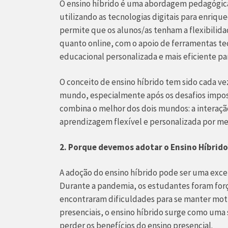
O ensino híbrido é uma abordagem pedagógica 
utilizando as tecnologias digitais para enriq
permite que os alunos/as tenham a flexibilida
quanto online, com o apoio de ferramentas tec
educacional personalizada e mais eficiente pa
O conceito de ensino híbrido tem sido cada ve
mundo, especialmente após os desafios impos
combina o melhor dos dois mundos: a interação
aprendizagem flexível e personalizada por mei
2. Porque devemos adotar o Ensino Híbrido
A adoção do ensino híbrido pode ser uma excel
Durante a pandemia, os estudantes foram forç
encontraram dificuldades para se manter moti
presenciais, o ensino híbrido surge como uma 
perder os benefícios do ensino presencial.