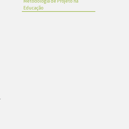
Metodologia de Projeto na
Educação
.