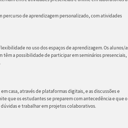
um percurso de aprendizagem personalizado, com atividades
flexibilidade no uso dos espaços de aprendizagem. Os alunos/a
têm a possibilidade de participar em seminários presenciais,
.
 casa, através de plataformas digitais, e as discussões e
ermite que os estudantes se preparem com antecedência e que o
 dúvidas e trabalhar em projetos colaborativos.