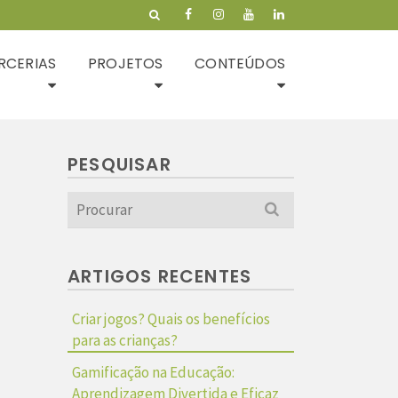
RCERIAS
PROJETOS
CONTEÚDOS
PESQUISAR
Search
for:
ARTIGOS RECENTES
Criar jogos? Quais os benefícios
para as crianças?
Gamificação na Educação:
Aprendizagem Divertida e Eficaz