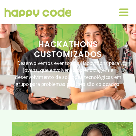
HACKATHONS
CUSTOMIZADOS
Desenvolvemos eventos de Happythons para
jovens, que envolvem a aprendizagem e
desenvolvimento de soluções tecnológicas em
grupo para problemas que lhes são colocados.