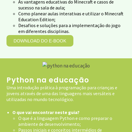
As vantagens educativas do Minecraft e casos de
sucesso na sala de aula;
Como planear aulas interativas e utilizar o Minecraft
Education Edition;
Desafios e soluções para a implementação do jogo
em diferentes disciplinas.
DOWNLOAD DO E-BOOK
Python na educação
Uma introdução prática à programação para crianças e
jovens através de uma das linguagens mais versáteis e
utilizadas no mundo tecnológico.
O que vai encontrar neste guia?
O que é a linguagem Python e como preparar o
ambiente de desenvolvimento;
Passos iniciais e conceitos intermédios de