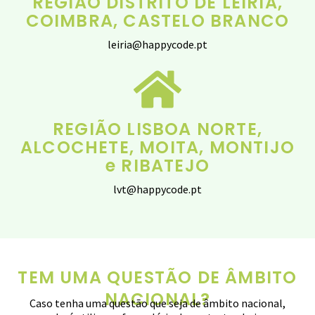
REGIÃO DISTRITO DE LEIRIA,
COIMBRA, CASTELO BRANCO
leiria@happycode.pt
REGIÃO LISBOA NORTE,
ALCOCHETE, MOITA, MONTIJO
e RIBATEJO
lvt@happycode.pt
TEM UMA QUESTÃO DE ÂMBITO
NACIONAL?
Caso tenha uma questão que seja de âmbito nacional,