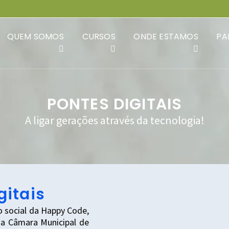
QUEM SOMOS
CURSOS
ONDE ESTAMOS
PA
PONTES DIGITAIS
A ligar gerações através da tecnologia!
gitais
o social da Happy Code,
da Câmara Municipal de