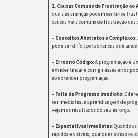
2. Causas Comuns de Frustração ao
quais as crianças podem sentir-se fru
causas mais comuns de frustração das 
–
Conceitos Abstratos e Complexos
:
pode ser difícil para crianças que aind
–
Erros no Código
: A programação é um
em identificar e corrigir esses erros po
ao aprender programação.
–
Falta de Progresso Imediato
: Dife
ser imediatas, a aprendizagem de prog
vejam os resultados do seu esforço.
–
Expectativas Irrealistas
: Quando as
rápidos e visíveis, qualquer atraso ou 