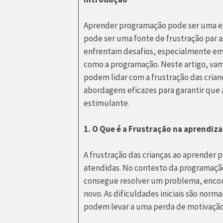
Aprender programação pode ser uma ex
pode ser uma fonte de frustração par 
enfrentam desafios, especialmente em 
como a programação. Neste artigo, vam
podem lidar com a frustração das cria
abordagens eficazes para garantir que 
estimulante.
1. O Que é a Frustração na aprendi
A frustração das crianças ao aprender
atendidas. No contexto da programaçã
consegue resolver um problema, encon
novo. As dificuldades iniciais são nor
podem levar a uma perda de motivação