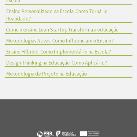
Escola
Ensino Personalizado na Escola: Como Torná-lo
Realidade?
Como o ensino Lean Startup transforma a educação
Metodologias Ativas: Como Influenciam o Ensino?
Ensino Híbrido: Como Implementá-lo na Escola?
Design Thinking na Educação: Como Aplicá-lo?
Metodologia de Projeto na Educação