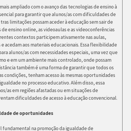
a mais ampliado com o avanço das tecnologias de ensino à
sencial para garantir que alunos/as com dificuldades de
tras limitações possam aceder à educação sem sair de
s de ensino online, as videoaulas e as videoconferências
entes contextos participem ativamente nas aulas,
 e acedam aos materiais educacionais. Essa flexibilidade
para alunos/as com necessidades especiais, uma vez que
ritmo e em um ambiente mais controlado, onde possam
distância também é uma forma de garantir que todos os
as condições, tenham acesso às mesmas oportunidades
igualdade no processo educativo. Além disso, essa
os/as em regiões afastadas ou em situações de
rentam dificuldades de acesso à educação convencional.
aldade de oportunidades
 fundamental na promoção da igualdade de