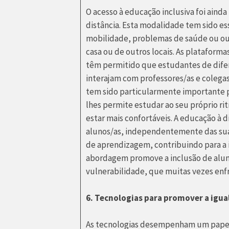
O acesso à educação inclusiva foi aind
distância. Esta modalidade tem sido es
mobilidade, problemas de saúde ou ou
casa ou de outros locais. As plataforma
têm permitido que estudantes de difer
interajam com professores/as e colegas
tem sido particularmente importante 
lhes permite estudar ao seu próprio 
estar mais confortáveis. A educação à 
alunos/as, independentemente das su
de aprendizagem, contribuindo para a 
abordagem promove a inclusão de alun
vulnerabilidade, que muitas vezes enf
6. Tecnologias para promover a igu
As tecnologias desempenham um papel