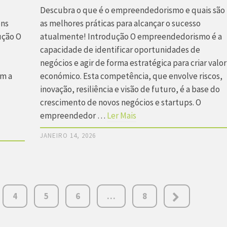
Descubra o que é o empreendedorismo e quais são
ens
as melhores práticas para alcançar o sucesso
ução O
atualmente! Introdução O empreendedorismo é a
capacidade de identificar oportunidades de
negócios e agir de forma estratégica para criar valor
am a
económico. Esta competência, que envolve riscos,
inovação, resiliência e visão de futuro, é a base do
crescimento de novos negócios e startups. O
empreendedor …
Ler Mais
JANEIRO 14, 2026
4
5
6
…
8