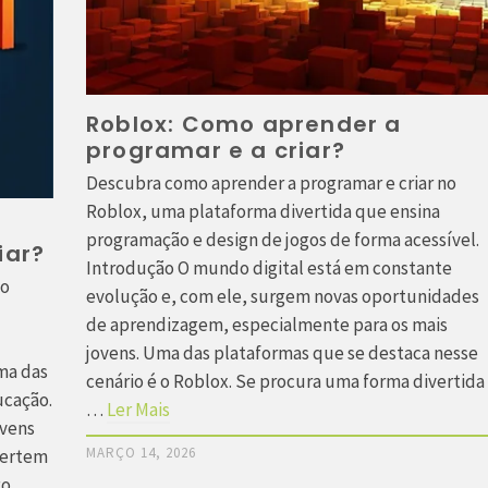
Roblox: Como aprender a
programar e a criar?
Descubra como aprender a programar e criar no
Roblox, uma plataforma divertida que ensina
programação e design de jogos de forma acessível.
iar?
Introdução O mundo digital está em constante
no
evolução e, com ele, surgem novas oportunidades
de aprendizagem, especialmente para os mais
jovens. Uma das plataformas que se destaca nesse
ma das
cenário é o Roblox. Se procura uma forma divertida
ucação.
…
Ler Mais
ovens
MARÇO 14, 2026
vertem
go