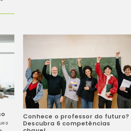
so
Conhece o professor do futuro?
Descubra 6 competências
ue o
chave!
a