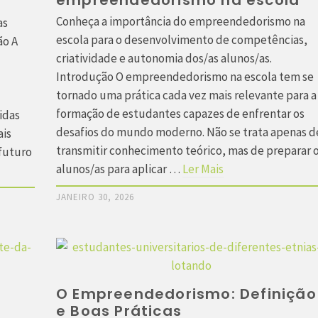
empreendedorismo na escola
Conheça a importância do empreendedorismo na
as
escola para o desenvolvimento de competências,
ão A
criatividade e autonomia dos/as alunos/as.
Introdução O empreendedorismo na escola tem se
tornado uma prática cada vez mais relevante para a
formação de estudantes capazes de enfrentar os
idas
desafios do mundo moderno. Não se trata apenas d
is
transmitir conhecimento teórico, mas de preparar 
 futuro
alunos/as para aplicar …
Ler Mais
JANEIRO 30, 2026
O Empreendedorismo: Definição
e Boas Práticas