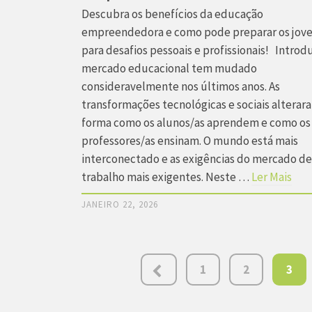
Descubra os benefícios da educação
empreendedora e como pode preparar os jov
para desafios pessoais e profissionais! Introd
mercado educacional tem mudado
consideravelmente nos últimos anos. As
transformações tecnológicas e sociais alterar
forma como os alunos/as aprendem e como os
professores/as ensinam. O mundo está mais
interconectado e as exigências do mercado de
trabalho mais exigentes. Neste …
Ler Mais
JANEIRO 22, 2026
Paginação
1
2
3
dos