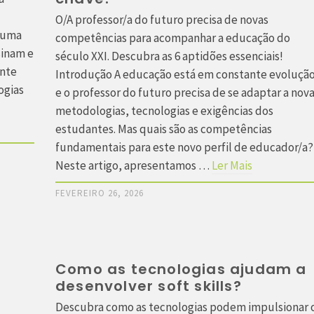
.
O/A professor/a do futuro precisa de novas
r uma
competências para acompanhar a educação do
sinam e
século XXI. Descubra as 6 aptidões essenciais!
ente
Introdução A educação está em constante evoluçã
ogias
e o professor do futuro precisa de se adaptar a nov
metodologias, tecnologias e exigências dos
estudantes. Mas quais são as competências
fundamentais para este novo perfil de educador/a?
Neste artigo, apresentamos …
Ler Mais
FEVEREIRO 26, 2026
Como as tecnologias ajudam a
desenvolver soft skills?
Descubra como as tecnologias podem impulsionar 