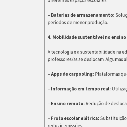
diferentes espaços escolares.
–
Baterias de armazenamento:
Soluç
períodos de menor produção.
4. Mobilidade sustentável no ensino
A tecnologia e a sustentabilidade na
professores/as se deslocam. Algumas al
–
Apps de carpooling:
Plataformas que
–
Informação em tempo real:
Utiliza
–
Ensino remoto:
Redução de deslocaç
–
Frota escolar elétrica:
Substituição 
reduzir emissões.