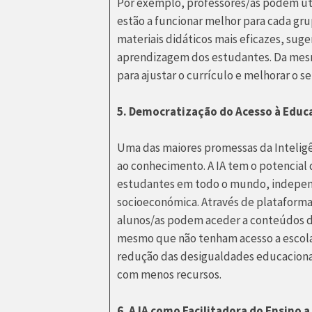
Por exemplo, professores/as podem util
estão a funcionar melhor para cada gr
materiais didáticos mais eficazes, sug
aprendizagem dos estudantes. Da mesma
para ajustar o currículo e melhorar o 
5. Democratização do Acesso à Educ
Uma das maiores promessas da Inteligên
ao conhecimento. A IA tem o potencial
estudantes em todo o mundo, indepen
socioeconómica. Através de plataforma
alunos/as podem aceder a conteúdos de
mesmo que não tenham acesso a escolas 
redução das desigualdades educacionai
com menos recursos.
6. A IA como Facilitadora do Ensino a