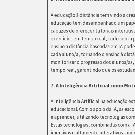
A educação à distância tem vindo a cresc
educação tem desempenhado um papel 
capazes de oferecer tutoriais interativ
exercícios em tempo real, tudo sem a p
ensino a distância baseadas em IA po
cada aluno/a, tornando o ensino à distân
monitorizar o progresso dos alunos/as,
tempo real, garantindo que os estudan
7. A Inteligência Artificial como Mo
A Inteligência Artificial na educação e
educacional. Com o apoio da IA, as esc
e aprender, utilizando tecnologias com
Essas tecnologias, combinadas com a 
imersivos e altamente interativos, ond