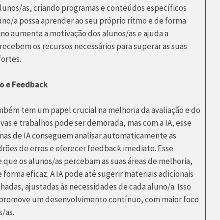
alunos/as, criando programas e conteúdos específicos
uno/a possa aprender ao seu próprio ritmo e de forma
sino aumenta a motivação dos alunos/as e ajuda a
recebem os recursos necessários para superar as suas
fortes.
ão e Feedback
também tem um papel crucial na melhoria da avaliação e do
ovas e trabalhos pode ser demorada, mas com a IA, esse
temas de IA conseguem analisar automaticamente as
adrões de erros e oferecer feedback imediato. Esse
 que os alunos/as percebam as suas áreas de melhoria,
 forma eficaz. A IA pode até sugerir materiais adicionais
hadas, ajustadas às necessidades de cada aluno/a. Isso
e promove um desenvolvimento contínuo, com maior foco
s/as.